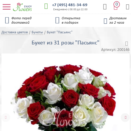
0


+7 (495) 481-34-69


Ежедневно с 08:00 до 22:00


Фото перед
Открытка
Доставим

доставкой
в подарок
за 2 часа
Доставка цветов
Букеты
Букет "Пасьянс"
Букет из 31 розы "Пасьянс"

Артикул:
200146

