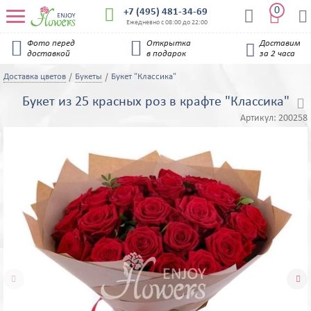
0


+7 (495) 481-34-69


Ежедневно с 08:00 до 22:00


Фото перед
Открытка
Доставим

доставкой
в подарок
за 2 часа
Доставка цветов
Букеты
Букет "Классика"
Букет из 25 красных роз в крафте "Классика"

Артикул:
200258

