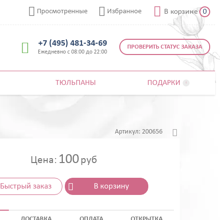



Просмотренные
Избранное
В корзине
0
+7 (495) 481-34-69

ПРОВЕРИТЬ СТАТУС ЗАКАЗА
Ежедневно с 08:00 до 22:00
ТЮЛЬПАНЫ
ПОДАРКИ


Артикул:
200656
100
Цена:
руб
Быстрый заказ
В корзину
ДОСТАВКА
ОПЛАТА
ОТКРЫТКА