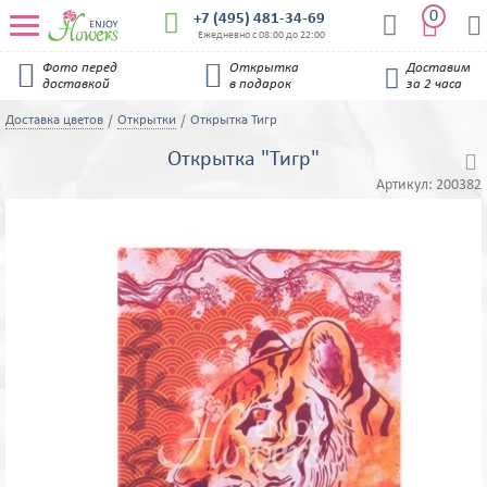
0


+7 (495) 481-34-69


Ежедневно с 08:00 до 22:00


Фото перед
Открытка
Доставим

доставкой
в подарок
за 2 часа
Доставка цветов
Открытки
Открытка Тигр
Открытка "Тигр"

Артикул:
200382