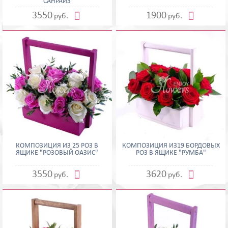
Ирисы
"САНРАЙЗ"
Лилии


3550
1900
руб.
руб.
Орхидеи
Пионы
Подсолнухи
Розы
Розы кустовые
Ромашка
Тюльпаны
Хризантемы
Ещё
Сбросить
Применить
КОМПОЗИЦИЯ ИЗ 25 РОЗ В
КОМПОЗИЦИЯ ИЗ19 БОРДОВЫХ
ЯЩИКЕ "РОЗОВЫЙ ОАЗИС"
РОЗ В ЯЩИКЕ "РУМБА"


3550
3620
руб.
руб.