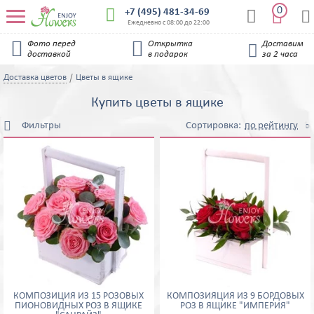
0


+7 (495) 481-34-69


Ежедневно с 08:00 до 22:00


Фото перед
Открытка
Доставим

доставкой
в подарок
за 2 часа
Доставка цветов
Цветы в ящике
Купить цветы в ящике
Фильтры
Сортировка:
по рейтингу
по возрастанию цены

Цена, руб
по убыванию цены
по популярности
по новизне
Цвет букета
по рейтингу
Компоненты букета
Альстромерия
Герберы
КОМПОЗИЦИЯ ИЗ 15 РОЗОВЫХ
КОМПОЗИЯЦИЯ ИЗ 9 БОРДОВЫХ
Гортензия
ПИОНОВИДНЫХ РОЗ В ЯЩИКЕ
РОЗ В ЯЩИКЕ "ИМПЕРИЯ"