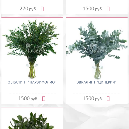
Ирисы
Лилии


270
1500
руб.
руб.
Орхидеи
Пионы
Подсолнухи
Розы
Розы кустовые
Ромашка
Тюльпаны
Хризантемы
Ещё
Сбросить
Применить
ЭВКАЛИПТ "ПАРВИФОЛИО"
ЭВКАЛИПТ "ЦИНЕРИЯ"


1500
1500
руб.
руб.