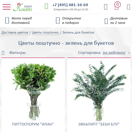
0


+7 (495) 481-34-69


Ежедневно с 08:00 до 22:00


Фото перед
Открытка
Доставим

доставкой
в подарок
за 2 часа
Доставка цветов
Цветы поштучно
Зелень для букетов
Цветы поштучно - зелень для букетов
Фильтры
Сортировка:
по рейтингу
по возрастанию цены

Цена, руб
по убыванию цены
по популярности
по новизне
Цвет букета
по рейтингу
Компоненты букета
Альстромерия
Герберы
ПИТТОСПОРУМ "ИЛАН"
ЭВКАЛИПТ "БЕБИ БЛУ"
Гортензия