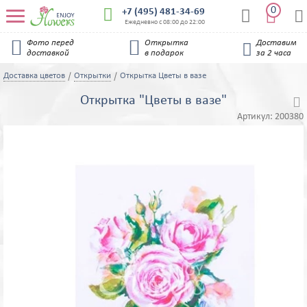
0


+7 (495) 481-34-69


Ежедневно с 08:00 до 22:00


Фото перед
Открытка
Доставим

доставкой
в подарок
за 2 часа
Доставка цветов
Открытки
Открытка Цветы в вазе
Открытка "Цветы в вазе"

Артикул:
200380