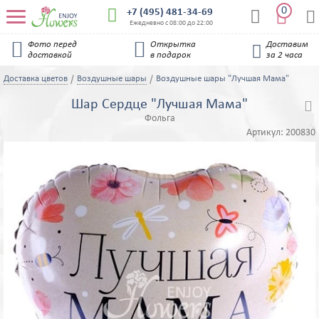
0


+7 (495) 481-34-69


Ежедневно с 08:00 до 22:00


Фото перед
Открытка
Доставим

доставкой
в подарок
за 2 часа
Доставка цветов
Воздушные шары
Воздушные шары "Лучшая Мама"
Шар Сердце "Лучшая Мама"

Фольга
Артикул:
200830