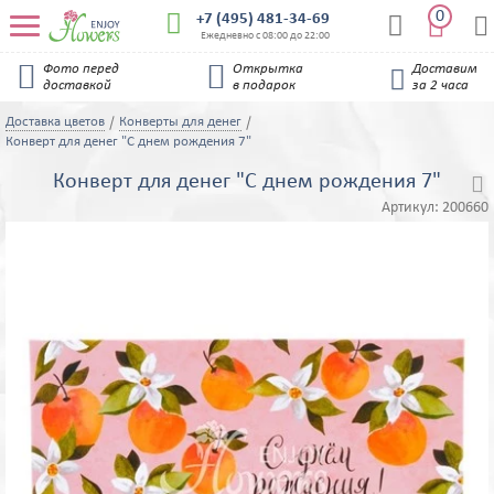
0


+7 (495) 481-34-69


Ежедневно с 08:00 до 22:00


Фото перед
Открытка
Доставим

доставкой
в подарок
за 2 часа
Доставка цветов
Конверты для денег
Конверт для денег "С днем рождения 7"
Конверт для денег "С днем рождения 7"

Артикул:
200660