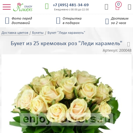
0


+7 (495) 481-34-69


Ежедневно с 08:00 до 22:00


Фото перед
Открытка
Доставим

доставкой
в подарок
за 2 часа
Доставка цветов
Букеты
Букет "Леди карамель"
Букет из 25 кремовых роз "Леди карамель"

Артикул:
200048