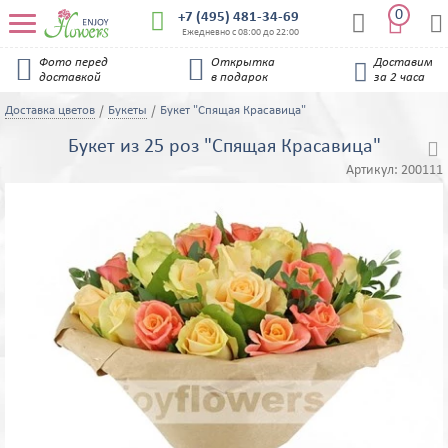
0


+7 (495) 481-34-69


Ежедневно с 08:00 до 22:00


Фото перед
Открытка
Доставим

доставкой
в подарок
за 2 часа
Доставка цветов
Букеты
Букет "Спящая Красавица"
Букет из 25 роз "Спящая Красавица"

Артикул:
200111