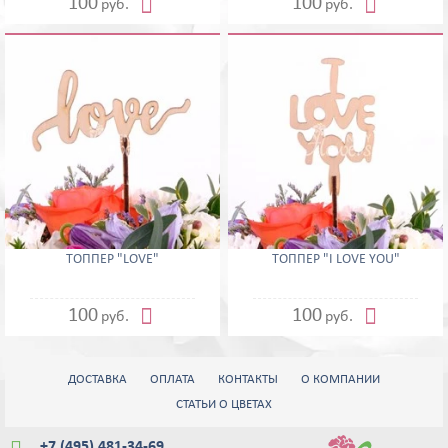


100
100
руб.
руб.
ТОППЕР "LOVE"
ТОППЕР "I LOVE YOU"


100
100
руб.
руб.
ДОСТАВКА
ОПЛАТА
КОНТАКТЫ
О КОМПАНИИ
СТАТЬИ О ЦВЕТАХ
+7 (495) 481-34-69