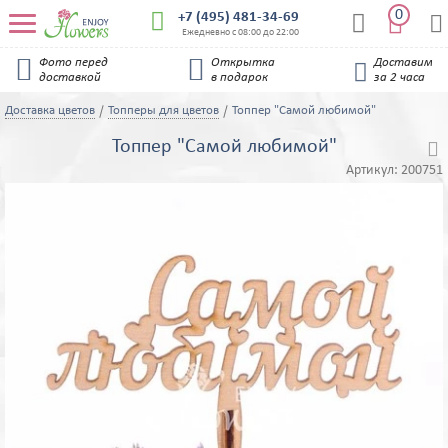
0


+7 (495) 481-34-69


Ежедневно с 08:00 до 22:00


Фото перед
Открытка
Доставим

доставкой
в подарок
за 2 часа
Доставка цветов
Топперы для цветов
Топпер "Самой любимой"
Топпер "Самой любимой"

Артикул:
200751