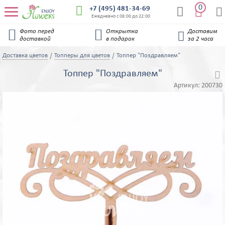
0


+7 (495) 481-34-69


Ежедневно с 08:00 до 22:00


Фото перед
Открытка
Доставим

доставкой
в подарок
за 2 часа
Доставка цветов
Топперы для цветов
Топпер "Поздравляем"
Топпер "Поздравляем"

Артикул:
200730