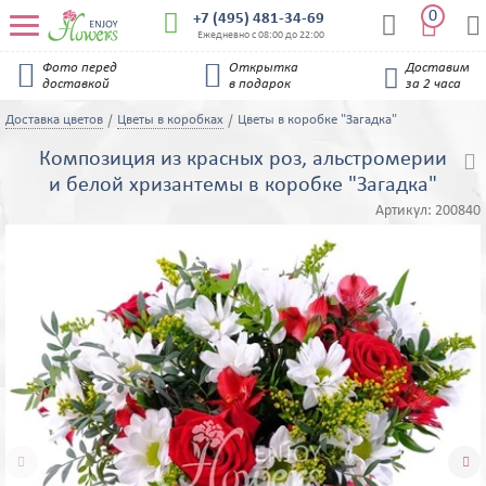
0


+7 (495) 481-34-69


Ежедневно с 08:00 до 22:00


Фото перед
Открытка
Доставим

доставкой
в подарок
за 2 часа
Доставка цветов
Цветы в коробках
Цветы в коробке "Загадка"
Композиция из красных роз, альстромерии

и белой хризантемы в коробке "Загадка"
Артикул:
200840

