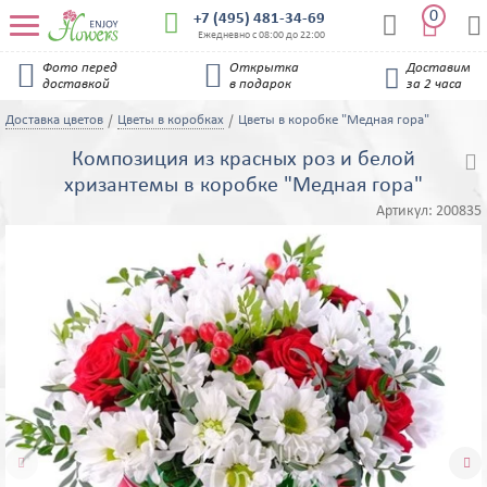
0


+7 (495) 481-34-69


Ежедневно с 08:00 до 22:00


Фото перед
Открытка
Доставим

доставкой
в подарок
за 2 часа
Доставка цветов
Цветы в коробках
Цветы в коробке "Медная гора"
Композиция из красных роз и белой

хризантемы в коробке "Медная гора"
Артикул:
200835

