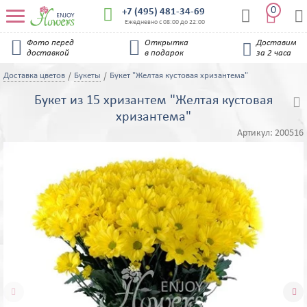
0


+7 (495) 481-34-69


Ежедневно с 08:00 до 22:00


Фото перед
Открытка
Доставим

доставкой
в подарок
за 2 часа
Доставка цветов
Букеты
Букет "Желтая кустовая хризантема"
Букет из 15 хризантем "Желтая кустовая

хризантема"
Артикул:
200516

