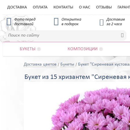
ДОСТАВКА
ОПЛАТА
КОНТАКТЫ
О НАС
ОТЗЫВЫ
ГАРАН


Фото перед
Открытка
Доставим

доставкой
в подарок
за 2 часа

БУКЕТЫ
КОМПОЗИЦИИ


Доставка цветов
Букеты
Букет "Сиреневая кустов
Букет из 15 хризантем "Сиреневая 