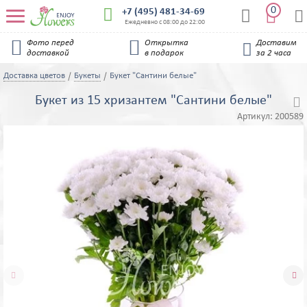
0


+7 (495) 481-34-69


Ежедневно с 08:00 до 22:00


Фото перед
Открытка
Доставим

доставкой
в подарок
за 2 часа
Доставка цветов
Букеты
Букет "Сантини белые"
Букет из 15 хризантем "Сантини белые"

Артикул:
200589

