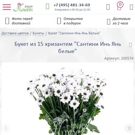
0


+7 (495) 481-34-69


Ежедневно с 08:00 до 22:00


Фото перед
Открытка
Доставим

доставкой
в подарок
за 2 часа
Доставка цветов
Букеты
Букет "Сантини Инь Янь белые"
Букет из 15 хризантем "Сантини Инь Янь

белые"
Артикул:
200574

