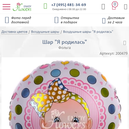
0


+7 (495) 481-34-69


Ежедневно с 08:00 до 22:00


Фото перед
Открытка
Доставим

доставкой
в подарок
за 2 часа
Доставка цветов
Воздушные шары
Воздушные шары "Я родилась"
Шар "Я родилась"

Фольга
Артикул:
200479