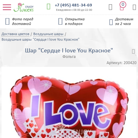
0


+7 (495) 481-34-69


Ежедневно с 08:00 до 22:00


Фото перед
Открытка
Доставим

доставкой
в подарок
за 2 часа
Доставка цветов
Воздушные шары
Воздушные шары "Сердце I love You Красное"
Шар "Сердце I love You Красное"

Фольга
Артикул:
200420