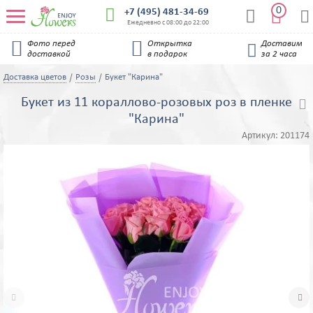
0


+7 (495) 481-34-69


Ежедневно с 08:00 до 22:00


Фото перед
Открытка
Доставим

доставкой
в подарок
за 2 часа
Доставка цветов
Розы
Букет "Карина"
Букет из 11 кораллово-розовых роз в пленке

"Карина"
Артикул:
201174

