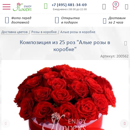
0


+7 (495) 481-34-69


Ежедневно с 08:00 до 22:00


Фото перед
Открытка
Доставим

доставкой
в подарок
за 2 часа
Доставка цветов
Розы в коробке
Алые розы в коробке
Композиция из 25 роз "Алые розы в

коробке"
Артикул:
200562

