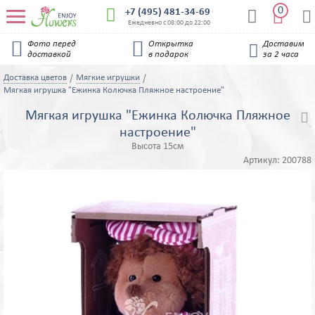
0


+7 (495) 481-34-69


Ежедневно с 08:00 до 22:00


Фото перед
Открытка
Доставим

доставкой
в подарок
за 2 часа
Доставка цветов
Мягкие игрушки
Мягкая игрушка "Ежинка Колючка Пляжное настроение"
Мягкая игрушка "Ежинка Колючка Пляжное

настроение"
Высота 15см
Артикул:
200788