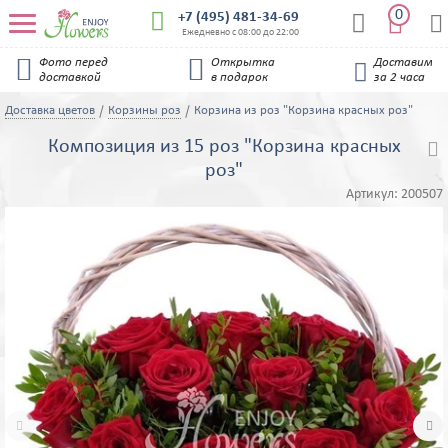
0


+7 (495) 481-34-69


Ежедневно с 08:00 до 22:00


Фото перед
Открытка
Доставим

доставкой
в подарок
за 2 часа
Доставка цветов
Корзины роз
Корзина из роз "Корзина красных роз"
Композиция из 15 роз "Корзина красных

роз"
Артикул:
200507

