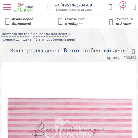
0


+7 (495) 481-34-69


Ежедневно с 08:00 до 22:00


Фото перед
Открытка
Доставим

доставкой
в подарок
за 2 часа
Доставка цветов
Конверты для денег
Конверт для денег "В этот особенный день"
Конверт для денег "В этот особенный день"

Артикул:
200494