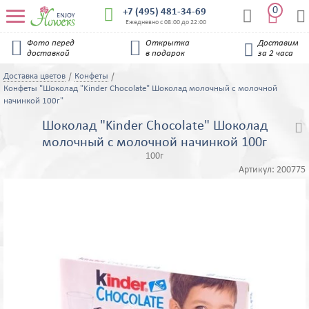
0


+7 (495) 481-34-69


Ежедневно с 08:00 до 22:00


Фото перед
Открытка
Доставим

доставкой
в подарок
за 2 часа
Доставка цветов
Конфеты
Конфеты "Шоколад "Kinder Chocolate" Шоколад молочный с молочной
начинкой 100г"
Шоколад "Kinder Chocolate" Шоколад

молочный с молочной начинкой 100г
100г
Артикул:
200775