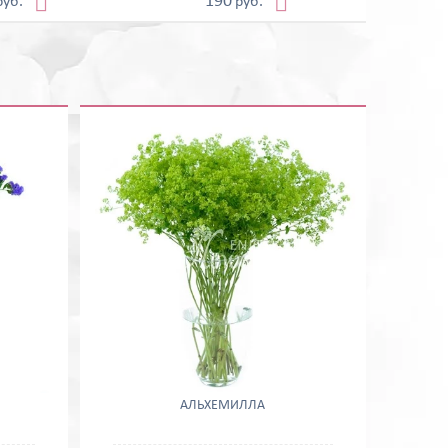


190
руб.
руб.
АЛЬХЕМИЛЛА