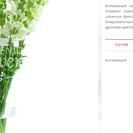
Антиринум на
элемент помо
сложных фанта
Очаровательн
другими цвета
СОСТАВ
Антиринум