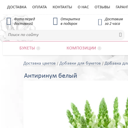
ДОСТАВКА
ОПЛАТА
КОНТАКТЫ
О НАС
ОТЗЫВЫ
ГАРАН


Фото перед
Открытка
Доставим

доставкой
в подарок
за 2 часа

БУКЕТЫ
КОМПОЗИЦИИ


Доставка цветов
Добавки для букетов
Добавка дл
Антиринум белый