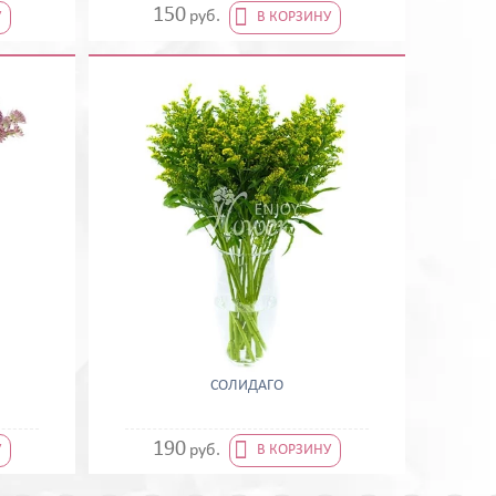

150
руб.
У
В КОРЗИНУ
СОЛИДАГО

190
руб.
У
В КОРЗИНУ