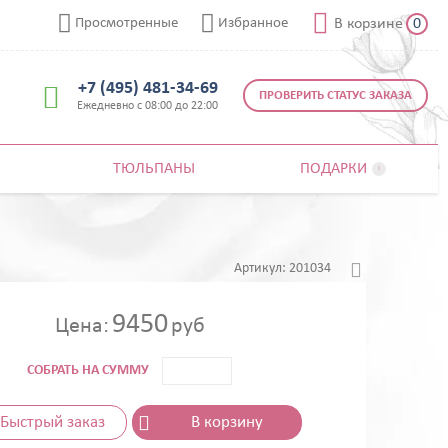



Просмотренные
Избранное
В корзине
0
+7 (495) 481-34-69

ПРОВЕРИТЬ СТАТУС ЗАКАЗА
Ежедневно с 08:00 до 22:00
ТЮЛЬПАНЫ
ПОДАРКИ


Артикул:
201034
9450
Цена:
руб
СОБРАТЬ НА СУММУ
Быстрый заказ
В корзину