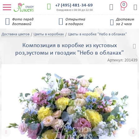
0


+7 (495) 481-34-69


Ежедневно с 08:00 до 22:00


Фото перед
Открытка
Доставим

доставкой
в подарок
за 2 часа
Доставка цветов
Цветы в коробках
Цветы в коробке "Небо в облаках"
Композиция в коробке из кустовых

роз,эустомы и гвоздик "Небо в облаках"
Артикул:
201439

