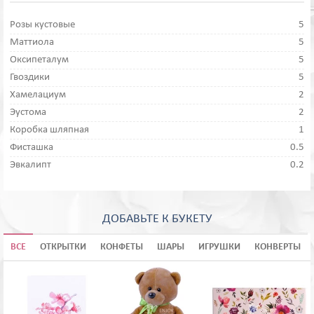
Розы кустовые
5
Маттиола
5
Оксипеталум
5
Гвоздики
5
Хамелациум
2
Эустома
2
Коробка шляпная
1
Фисташка
0.5
Эвкалипт
0.2
ДОБАВЬТЕ К БУКЕТУ
ВСЕ
ОТКРЫТКИ
КОНФЕТЫ
ШАРЫ
ИГРУШКИ
КОНВЕРТЫ