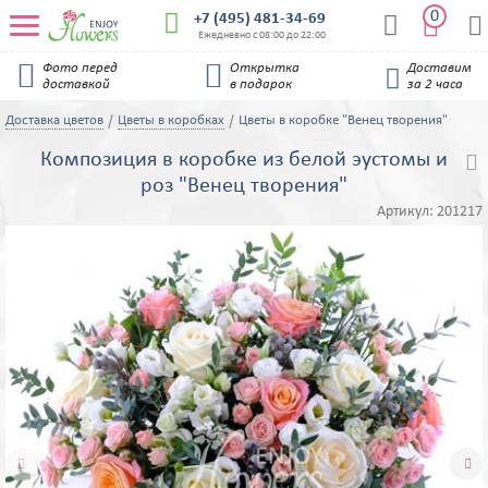
0


+7 (495) 481-34-69


Ежедневно с 08:00 до 22:00


Фото перед
Открытка
Доставим

доставкой
в подарок
за 2 часа
Доставка цветов
Цветы в коробках
Цветы в коробке "Венец творения"
Композиция в коробке из белой эустомы и

роз "Венец творения"
Артикул:
201217

