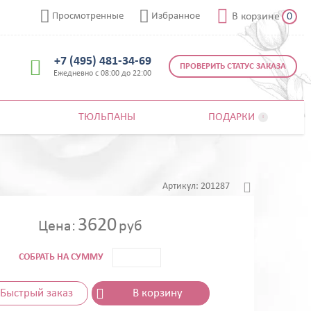



Просмотренные
Избранное
В корзине
0
+7 (495) 481-34-69

ПРОВЕРИТЬ СТАТУС ЗАКАЗА
Ежедневно с 08:00 до 22:00
ТЮЛЬПАНЫ
ПОДАРКИ


Артикул:
201287
3620
Цена:
руб
СОБРАТЬ НА СУММУ
Быстрый заказ
В корзину