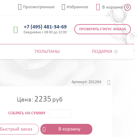



Просмотренные
Избранное
В корзине
0
+7 (495) 481-34-69

ПРОВЕРИТЬ СТАТУС ЗАКАЗА
Ежедневно с 08:00 до 22:00
ТЮЛЬПАНЫ
ПОДАРКИ


Артикул:
201264
2235
Цена:
руб
СОБРАТЬ НА СУММУ
Быстрый заказ
В корзину