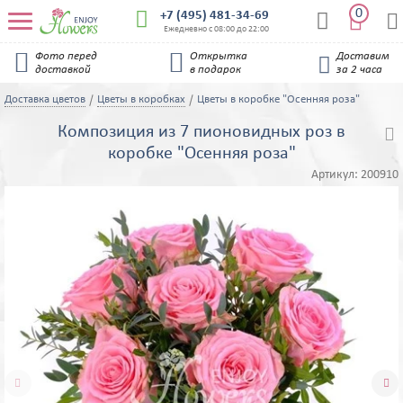
0


+7 (495) 481-34-69


Ежедневно с 08:00 до 22:00


Фото перед
Открытка
Доставим

доставкой
в подарок
за 2 часа
Доставка цветов
Цветы в коробках
Цветы в коробке "Осенняя роза"
Композиция из 7 пионовидных роз в

коробке "Осенняя роза"
Артикул:
200910

