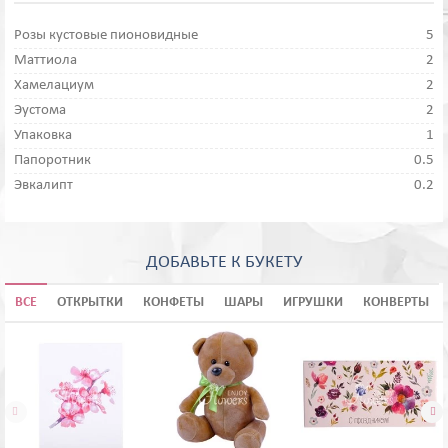
Розы кустовые пионовидные
5
Маттиола
2
Хамелациум
2
Эустома
2
Упаковка
1
Папоротник
0.5
Эвкалипт
0.2
ДОБАВЬТЕ К БУКЕТУ
ВСЕ
ОТКРЫТКИ
КОНФЕТЫ
ШАРЫ
ИГРУШКИ
КОНВЕРТЫ

