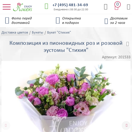
0


+7 (495) 481-34-69


Ежедневно с 08:00 до 22:00


Фото перед
Открытка
Доставим

доставкой
в подарок
за 2 часа
Доставка цветов
Букеты
Букет "Стихия"
Композиция из пионовидных роз и розовой

эустомы "Стихия"
Артикул:
201533

