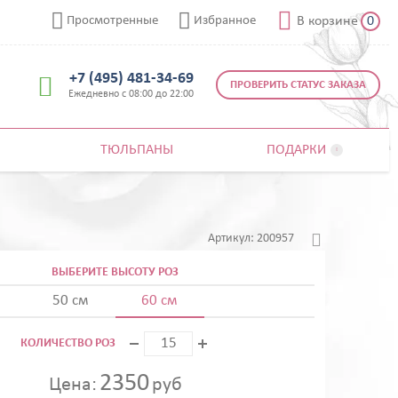



Просмотренные
Избранное
В корзине
0
+7 (495) 481-34-69

ПРОВЕРИТЬ СТАТУС ЗАКАЗА
Ежедневно с 08:00 до 22:00
ТЮЛЬПАНЫ
ПОДАРКИ


Артикул:
200957
ВЫБЕРИТЕ ВЫСОТУ РОЗ
50 см
60 см
КОЛИЧЕСТВО РОЗ
2350
Цена:
руб