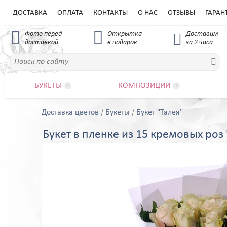
ДОСТАВКА
ОПЛАТА
КОНТАКТЫ
О НАС
ОТЗЫВЫ
ГАРАН


Фото перед
Открытка
Доставим

доставкой
в подарок
за 2 часа

БУКЕТЫ
КОМПОЗИЦИИ


Доставка цветов
Букеты
Букет "Талея"
Букет в пленке из 15 кремовых роз