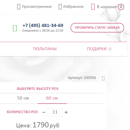



Просмотренные
Избранное
В корзине
0
+7 (495) 481-34-69

ПРОВЕРИТЬ СТАТУС ЗАКАЗА
Ежедневно с 08:00 до 22:00
ТЮЛЬПАНЫ
ПОДАРКИ


Артикул:
200956
ВЫБЕРИТЕ ВЫСОТУ РОЗ
50 см
60 см
КОЛИЧЕСТВО РОЗ
1790
Цена:
руб