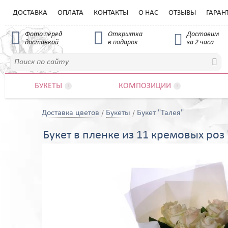
ДОСТАВКА
ОПЛАТА
КОНТАКТЫ
О НАС
ОТЗЫВЫ
ГАРАН


Фото перед
Открытка
Доставим

доставкой
в подарок
за 2 часа

БУКЕТЫ
КОМПОЗИЦИИ


Доставка цветов
Букеты
Букет "Талея"
Букет в пленке из 11 кремовых роз