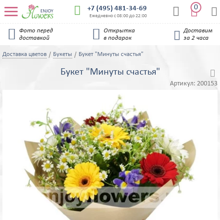
0


+7 (495) 481-34-69


Ежедневно с 08:00 до 22:00


Фото перед
Открытка
Доставим

доставкой
в подарок
за 2 часа
Доставка цветов
Букеты
Букет "Минуты счастья"
Букет "Минуты счастья"

Артикул:
200153