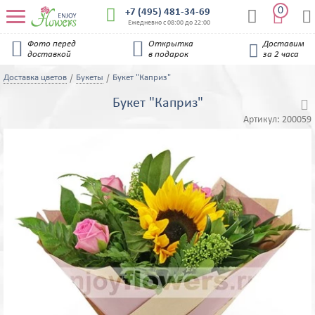
0


+7 (495) 481-34-69


Ежедневно с 08:00 до 22:00


Фото перед
Открытка
Доставим

доставкой
в подарок
за 2 часа
Доставка цветов
Букеты
Букет "Каприз"
Букет "Каприз"

Артикул:
200059