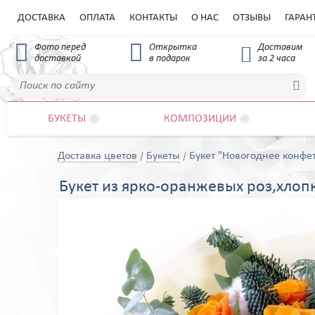
ДОСТАВКА
ОПЛАТА
КОНТАКТЫ
О НАС
ОТЗЫВЫ
ГАРАН


Фото перед
Открытка
Доставим

доставкой
в подарок
за 2 часа

БУКЕТЫ
КОМПОЗИЦИИ


Доставка цветов
Букеты
Букет "Новогоднее конфе
Букет из ярко-оранжевых роз,хлоп