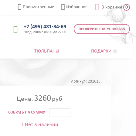



Просмотренные
Избранное
В корзине
0
+7 (495) 481-34-69

ПРОВЕРИТЬ СТАТУС ЗАКАЗА
Ежедневно с 08:00 до 22:00
ТЮЛЬПАНЫ
ПОДАРКИ


Артикул:
201615
3260
Цена:
руб
СОБРАТЬ НА СУММУ
Нет в наличии
