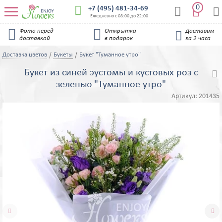
0


+7 (495) 481-34-69


Ежедневно с 08:00 до 22:00


Фото перед
Открытка
Доставим

доставкой
в подарок
за 2 часа
Доставка цветов
Букеты
Букет "Туманное утро"
Букет из синей эустомы и кустовых роз с

зеленью "Туманное утро"
Артикул:
201435

