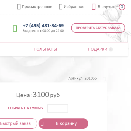



Просмотренные
Избранное
В корзине
0
+7 (495) 481-34-69

ПРОВЕРИТЬ СТАТУС ЗАКАЗА
Ежедневно с 08:00 до 22:00
ТЮЛЬПАНЫ
ПОДАРКИ


Артикул:
201055
3100
Цена:
руб
СОБРАТЬ НА СУММУ
Быстрый заказ
В корзину