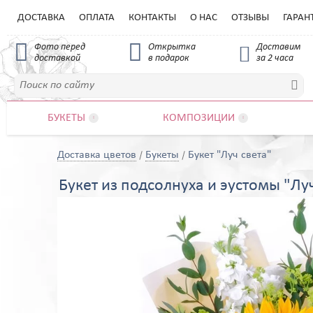
ДОСТАВКА
ОПЛАТА
КОНТАКТЫ
О НАС
ОТЗЫВЫ
ГАРАН


Фото перед
Открытка
Доставим

доставкой
в подарок
за 2 часа

БУКЕТЫ
КОМПОЗИЦИИ


Доставка цветов
Букеты
Букет "Луч света"
Букет из подсолнуха и эустомы "Лу