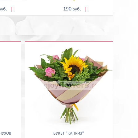


190
руб.
руб.
ЛНУХОВ
БУКЕТ "КАПРИЗ"