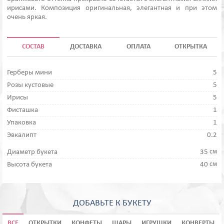
ирисами. Композиция оригинальная, элегантная и при этом
очень яркая.
СОСТАВ
ДОСТАВКА
ОПЛАТА
ОТКРЫТКА
Герберы мини
5
Розы кустовые
5
Ирисы
5
Фисташка
1
Упаковка
1
Эвкалипт
0.2
см
Диаметр букета
35
см
Высота букета
40
ДОБАВЬТЕ К БУКЕТУ
ВСЕ
ОТКРЫТКИ
КОНФЕТЫ
ШАРЫ
ИГРУШКИ
КОНВЕРТЫ