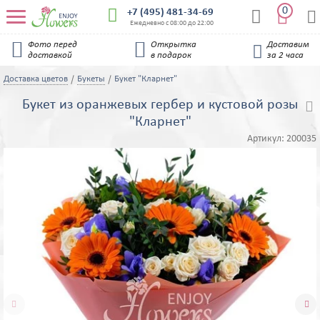
0


+7 (495) 481-34-69


Ежедневно с 08:00 до 22:00


Фото перед
Открытка
Доставим

доставкой
в подарок
за 2 часа
Доставка цветов
Букеты
Букет "Кларнет"
Букет из оранжевых гербер и кустовой розы

"Кларнет"
Артикул:
200035

