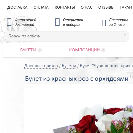
ДОСТАВКА
ОПЛАТА
КОНТАКТЫ
О НАС
ОТЗЫВЫ
ГАРАН


Фото перед
Открытка
Доставим

доставкой
в подарок
за 2 часа

БУКЕТЫ
КОМПОЗИЦИИ


Доставка цветов
Букеты
Букет "Чувственное приз
Букет из красных роз с орхидеями