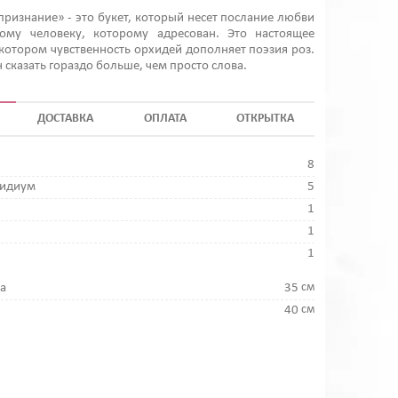
признание» - это букет, который несет послание любви
ому человеку, которому адресован. Это настоящее
 котором чувственность орхидей дополняет поэзия роз.
 сказать гораздо больше, чем просто слова.
ДОСТАВКА
ОПЛАТА
ОТКРЫТКА
8
бидиум
5
1
1
1
см
а
35
см
40