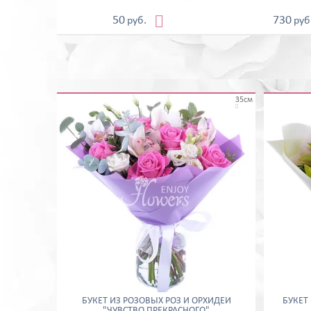

50
730
руб.
руб
35см

БУКЕТ ИЗ РОЗОВЫХ РОЗ И ОРХИДЕЙ
БУКЕТ
"ЧУВСТВО ПРЕКРАСНОГО"