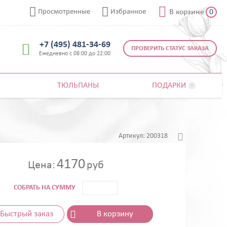



Просмотренные
Избранное
В корзине
0
+7 (495) 481-34-69

ПРОВЕРИТЬ СТАТУС ЗАКАЗА
Ежедневно с 08:00 до 22:00
ТЮЛЬПАНЫ
ПОДАРКИ


Артикул:
200318
4170
Цена:
руб
СОБРАТЬ НА СУММУ
Быстрый заказ
В корзину