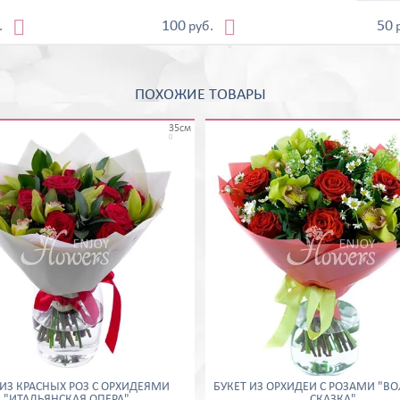


100
50
.
руб.
ПОХОЖИЕ ТОВАРЫ
35см

 ИЗ КРАСНЫХ РОЗ С ОРХИДЕЯМИ
БУКЕТ ИЗ ОРХИДЕЙ С РОЗАМИ "В
"ИТАЛЬЯНСКАЯ ОПЕРА"
СКАЗКА"