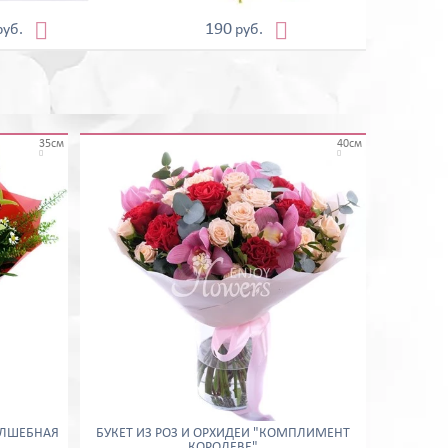


190
руб.
руб.
35см
40см


ОЛШЕБНАЯ
БУКЕТ ИЗ РОЗ И ОРХИДЕЙ "КОМПЛИМЕНТ
КОРОЛЕВЕ"