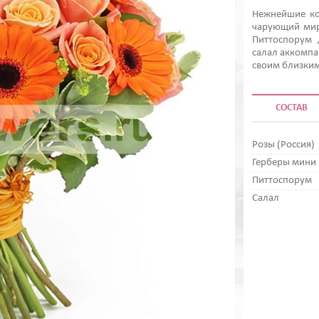
Нежнейшие ко
чарующий мир
Питтоспорум 
салал аккомпа
своим близки
СОСТАВ
Розы (Россия)
Герберы мини
Питтоспорум
Салал