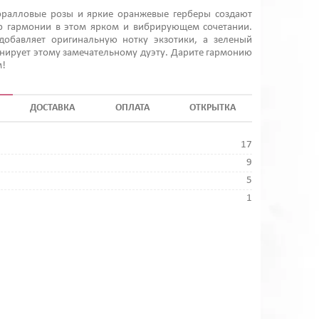
ралловые розы и яркие оранжевые герберы создают
 гармонии в этом ярком и вибрирующем сочетании.
добавляет оригинальную нотку экзотики, а зеленый
нирует этому замечательному дуэту. Дарите гармонию
м!
ДОСТАВКА
ОПЛАТА
ОТКРЫТКА
17
9
5
1