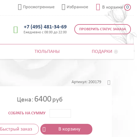



Просмотренные
Избранное
В корзине
0
+7 (495) 481-34-69

ПРОВЕРИТЬ СТАТУС ЗАКАЗА
Ежедневно с 08:00 до 22:00
ТЮЛЬПАНЫ
ПОДАРКИ


Артикул:
200179
6400
Цена:
руб
СОБРАТЬ НА СУММУ
Быстрый заказ
В корзину