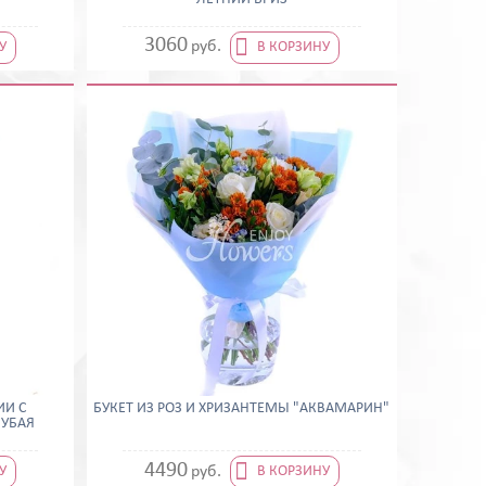

3060
руб.
У
В КОРЗИНУ
ИИ С
БУКЕТ ИЗ РОЗ И ХРИЗАНТЕМЫ "АКВАМАРИН"
ЛУБАЯ

4490
руб.
У
В КОРЗИНУ