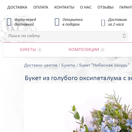
ДОСТАВКА
ОПЛАТА
КОНТАКТЫ
О НАС
ОТЗЫВЫ
ГАРАН


Фото перед
Открытка
Доставим

доставкой
в подарок
за 2 часа

БУКЕТЫ
КОМПОЗИЦИИ


Доставка цветов
Букеты
Букет "Небесная лазурь"
Букет из голубого оксипеталума с 