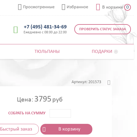



Просмотренные
Избранное
В корзине
0
+7 (495) 481-34-69

ПРОВЕРИТЬ СТАТУС ЗАКАЗА
Ежедневно с 08:00 до 22:00
ТЮЛЬПАНЫ
ПОДАРКИ


Артикул:
201573
3795
Цена:
руб
СОБРАТЬ НА СУММУ
Быстрый заказ
В корзину