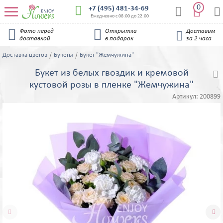
0


+7 (495) 481-34-69


Ежедневно с 08:00 до 22:00


Фото перед
Открытка
Доставим

доставкой
в подарок
за 2 часа
Доставка цветов
Букеты
Букет "Жемчужина"
Букет из белых гвоздик и кремовой

кустовой розы в пленке "Жемчужина"
Артикул:
200899

