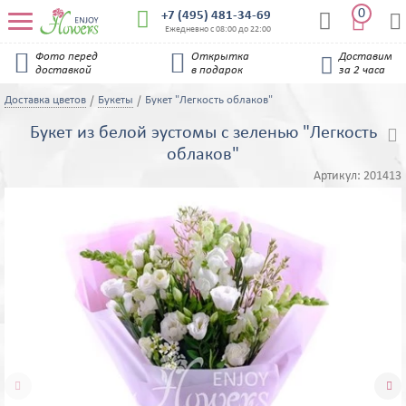
0


+7 (495) 481-34-69


Ежедневно с 08:00 до 22:00


Фото перед
Открытка
Доставим

доставкой
в подарок
за 2 часа
Доставка цветов
Букеты
Букет "Легкость облаков"
Букет из белой эустомы с зеленью "Легкость

облаков"
Артикул:
201413

