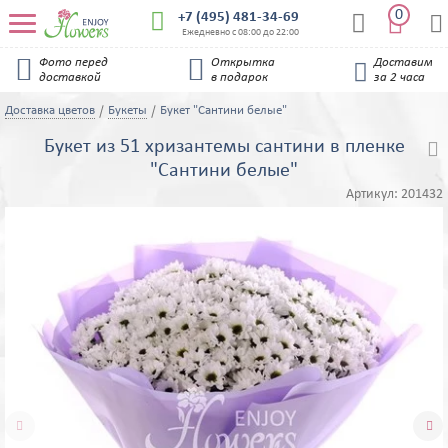
0


+7 (495) 481-34-69


Ежедневно с 08:00 до 22:00


Фото перед
Открытка
Доставим

доставкой
в подарок
за 2 часа
Доставка цветов
Букеты
Букет "Сантини белые"
Букет из 51 хризантемы сантини в пленке

"Сантини белые"
Артикул:
201432

