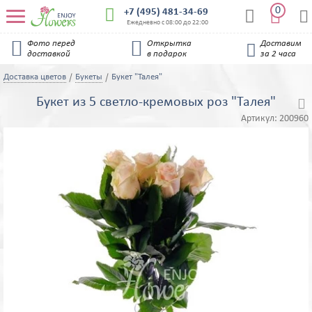
0


+7 (495) 481-34-69


Ежедневно с 08:00 до 22:00


Фото перед
Открытка
Доставим

доставкой
в подарок
за 2 часа
Доставка цветов
Букеты
Букет "Талея"
Букет из 5 светло-кремовых роз "Талея"

Артикул:
200960